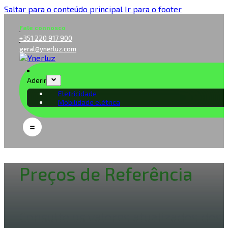
Saltar para o conteúdo principal
Ir para o footer
Fale connosco
+351 220 917 900
geral@ynerluz.com
Aderir
Eletricidade
Mobilidade elétrica
Preços de Referência
Consulte os valores atualizados dos