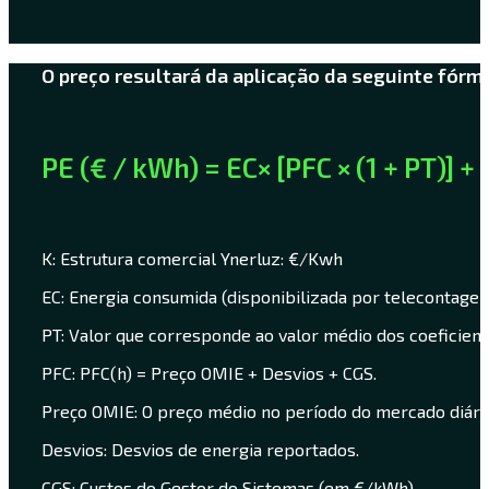
O preço resultará da aplicação da seguinte fórm
PE (€ / kWh) = EC× [PFC × (1 + PT)] + [
K: Estrutura comercial Ynerluz: €/Kwh
EC: Energia consumida (disponibilizada por telecontage
PT: Valor que corresponde ao valor médio dos coeficien
PFC: PFC(h) = Preço OMIE + Desvios + CGS.
Preço OMIE: O preço médio no período do mercado diári
Desvios: Desvios de energia reportados.
CGS: Custos do Gestor do Sistemas (em €/kWh)