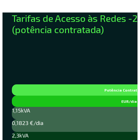
Tarifas de Acesso às Redes -
(potência contratada)
Potência Contrat
EUR/dia
1,15kVA
0,1823 €/dia
2,3kVA