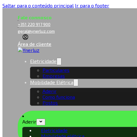
Saltar para o conteúdo principal
Ir para o footer
Fale connosco
+351 220 917 900
geral@ynerluz.com
Área de cliente
Eletricidade
Particulares
Empresas
Mobilidade Elétrica
Aderir
Como funciona
Postos
Aderir
Eletricidade
Mobilidade elétrica