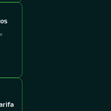
ios
te
arifa