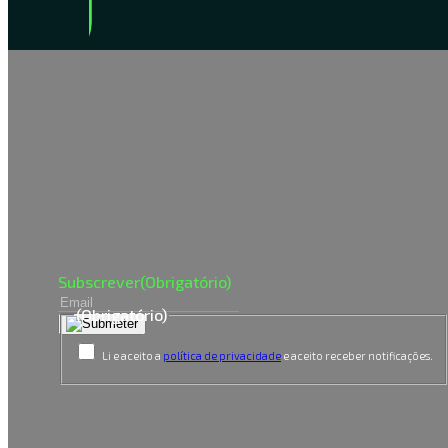
Subscreve a
nossa newsletter
Subscrever
(Obrigatório)
(Obrigatório)
Li e aceito a
política de privacidade
e aceito receber notificações.